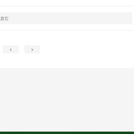
其它
<
>