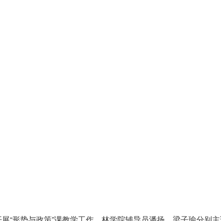
展“形势与政策”课教学工作。林学院辅导员潘扬、梁子瑜分别主讲了