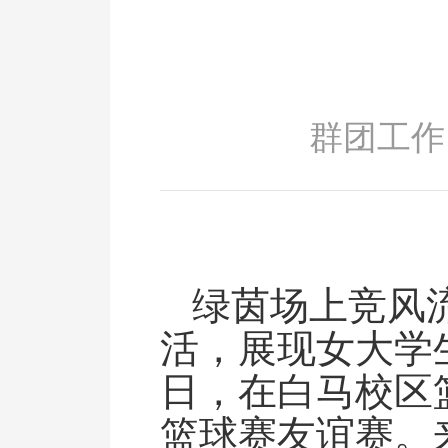
群团工作
绿茵场上竞风
活，展现女大学生
日，在白马校区
篮球赛友谊赛。