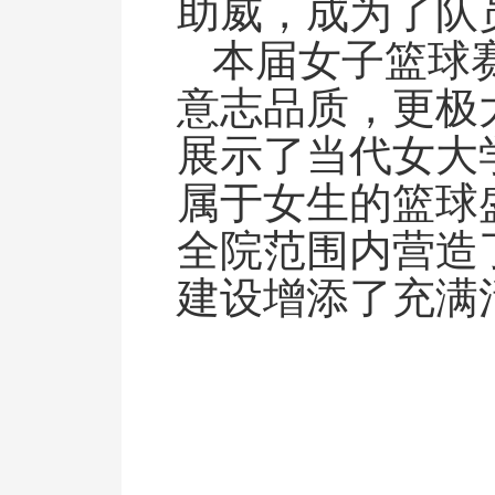
助威，成为了队
本届女子篮球
意志品质，更极
展示了当代女大
属于女生的篮球
全院范围内营造
建设增添了充满