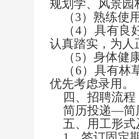
规划学、风景园
（
3
）熟练使
（
4
）具有良
认真踏实，为人
（
5
）身体健
（
6
）具有林
优先考虑录用。
四、招聘流程
简历投递
—简
五、用工形式
1、
签订
固定