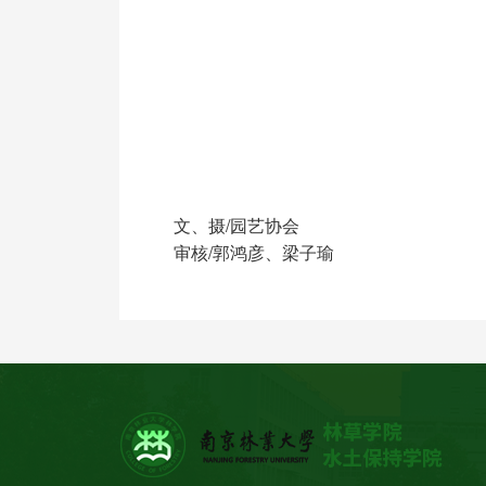
文、摄/园艺协会
审核/郭鸿彦、梁子瑜