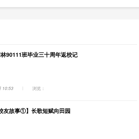
南林90111班毕业三十周年返校记
 10:53
浏览：
-校友故事①】长歌短赋向田园