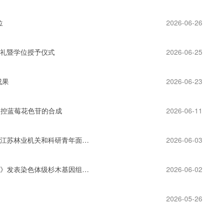
位
2026-06-26
典礼暨学位授予仪式
2026-06-25
成果
2026-06-23
强调控蓝莓花色苷的合成
2026-06-11
媒体关注|新华日报·交汇点：如何为“转型升级、推动高质量发展”创新创优？江苏林业机关和科研青年面对面碰“火花”
2026-06-03
破译杉木千年驯化“基因密码” 筑牢生态产业科技根基——我院在《自然·通讯》发表染色体级杉木基因组重大成果
2026-06-02
2026-05-26