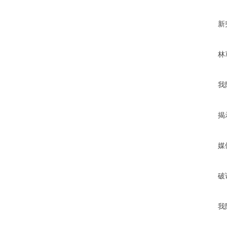
新
林
我
揭
我