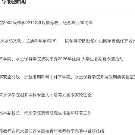
学院新闻
院2002级林学02112班欢聚母校，纪念毕业20周年
溯源水杉文化，弘扬科学家精神”——院领导带队赴星斗山国家自然保护区
草学院、水土保持学院成功举办2026年优秀 大学生暑期夏令营活动
牢安全防线，护航暑期科研｜林草学院、水土保持学院开展假期前实验室
草水保学院召开本科专业人才培养方案专家论证会
维林副校长一行来学院调研研究生招生和培养工作
院教师在第六届江苏省高校青年教师教学竞赛中斩获佳绩