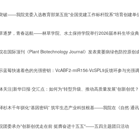
突破——我院党委入选教育部第五批"全国党建工作标杆院系"培育创建单
草逐梦，青春远航——林草学院、水土保持学院举行2026届本科生毕业
院在国际顶刊《Plant Biotechnology Journal》发表黄萎病绿色防控原创
示蓝莓快速着色的光强密钥：VcABF2-miR156-VcSPL9反馈环参与光
院团委承办"创新创优走在前 挺膺奋进十五五"——五四主题团日活动