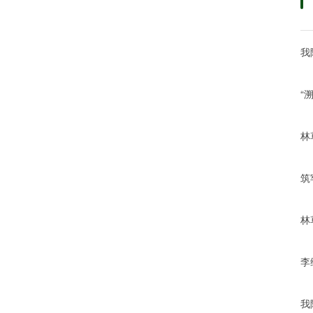
我
“
林
筑
林
李
我